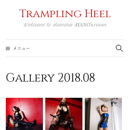
コ
Trampling Heel
ン
テ
AYANO's
Welcome to domina
room
ン
ツ
検
へ
索:
メニュー
ス
キ
ッ
Gallery 2018.08
プ