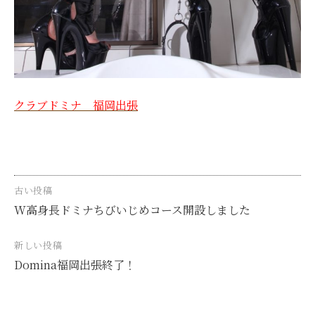
クラブドミナ 福岡出張
投
古い投稿
W高身長ドミナちびいじめコース開設しました
稿
ナ
新しい投稿
ビ
Domina福岡出張終了！
ゲ
ー