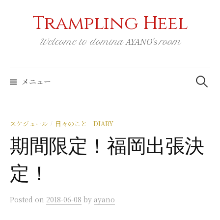
コ
Trampling Heel
ン
テ
AYANO's
Welcome to domina
room
ン
ツ
検
へ
索:
メニュー
ス
キ
ッ
スケジュール
日々のこと DIARY
/
プ
期間限定！福岡出張決
定！
Posted
on
2018-06-08
by
ayano